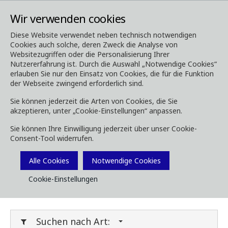
Wir verwenden cookies
Diese Website verwendet neben technisch notwendigen
Cookies auch solche, deren Zweck die Analyse von
Media
Downloads
Websitezugriffen oder die Personalisierung Ihrer
Nutzererfahrung ist. Durch die Auswahl „Notwendige Cookies“
Downloads
erlauben Sie nur den Einsatz von Cookies, die für die Funktion
der Webseite zwingend erforderlich sind.
Sie können jederzeit die Arten von Cookies, die Sie
akzeptieren, unter „Cookie-Einstellungen“ anpassen.
Laden Sie Broschüren, Bilder, Videos,
Sie können Ihre Einwilligung jederzeit über unser Cookie-
Kundenmagazine und andere Medien herunter.
Consent-Tool widerrufen.
Sie können dies nach Typ oder Kategorie unten
Filtern.
Alle Cookies
Notwendige Cookies
Cookie-Einstellungen
Filter Media
Suchen nach Art: