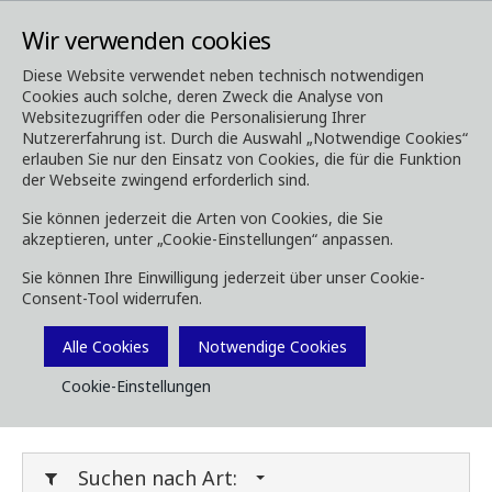
Wir verwenden cookies
Diese Website verwendet neben technisch notwendigen
Cookies auch solche, deren Zweck die Analyse von
Media
Downloads
Websitezugriffen oder die Personalisierung Ihrer
Nutzererfahrung ist. Durch die Auswahl „Notwendige Cookies“
Downloads
erlauben Sie nur den Einsatz von Cookies, die für die Funktion
der Webseite zwingend erforderlich sind.
Sie können jederzeit die Arten von Cookies, die Sie
akzeptieren, unter „Cookie-Einstellungen“ anpassen.
Laden Sie Broschüren, Bilder, Videos,
Sie können Ihre Einwilligung jederzeit über unser Cookie-
Kundenmagazine und andere Medien herunter.
Consent-Tool widerrufen.
Sie können dies nach Typ oder Kategorie unten
Filtern.
Alle Cookies
Notwendige Cookies
Cookie-Einstellungen
Filter Media
Suchen nach Art: