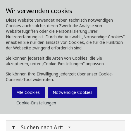
Wir verwenden cookies
Diese Website verwendet neben technisch notwendigen
Cookies auch solche, deren Zweck die Analyse von
Media
Downloads
Websitezugriffen oder die Personalisierung Ihrer
Nutzererfahrung ist. Durch die Auswahl „Notwendige Cookies“
Downloads
erlauben Sie nur den Einsatz von Cookies, die für die Funktion
der Webseite zwingend erforderlich sind.
Sie können jederzeit die Arten von Cookies, die Sie
akzeptieren, unter „Cookie-Einstellungen“ anpassen.
Laden Sie Broschüren, Bilder, Videos,
Sie können Ihre Einwilligung jederzeit über unser Cookie-
Kundenmagazine und andere Medien herunter.
Consent-Tool widerrufen.
Sie können dies nach Typ oder Kategorie unten
Filtern.
Alle Cookies
Notwendige Cookies
Cookie-Einstellungen
Filter Media
Suchen nach Art: