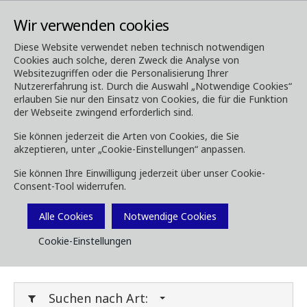
Wir verwenden cookies
Diese Website verwendet neben technisch notwendigen
Cookies auch solche, deren Zweck die Analyse von
Media
Downloads
Websitezugriffen oder die Personalisierung Ihrer
Nutzererfahrung ist. Durch die Auswahl „Notwendige Cookies“
Downloads
erlauben Sie nur den Einsatz von Cookies, die für die Funktion
der Webseite zwingend erforderlich sind.
Sie können jederzeit die Arten von Cookies, die Sie
akzeptieren, unter „Cookie-Einstellungen“ anpassen.
Laden Sie Broschüren, Bilder, Videos,
Sie können Ihre Einwilligung jederzeit über unser Cookie-
Kundenmagazine und andere Medien herunter.
Consent-Tool widerrufen.
Sie können dies nach Typ oder Kategorie unten
Filtern.
Alle Cookies
Notwendige Cookies
Cookie-Einstellungen
Filter Media
Suchen nach Art: