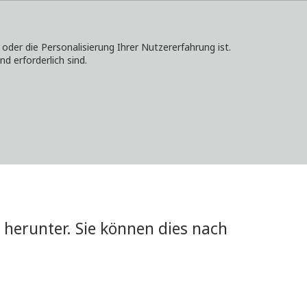
er die Personalisierung Ihrer Nutzererfahrung ist.
d erforderlich sind.
KONTAKT
ANMELDEN
LOKALE WEBSITES
herunter. Sie können dies nach