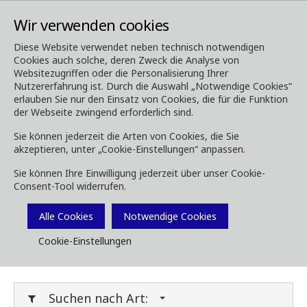
Wir verwenden cookies
Diese Website verwendet neben technisch notwendigen
Cookies auch solche, deren Zweck die Analyse von
Media
Downloads
Websitezugriffen oder die Personalisierung Ihrer
Nutzererfahrung ist. Durch die Auswahl „Notwendige Cookies“
Downloads
erlauben Sie nur den Einsatz von Cookies, die für die Funktion
der Webseite zwingend erforderlich sind.
Sie können jederzeit die Arten von Cookies, die Sie
akzeptieren, unter „Cookie-Einstellungen“ anpassen.
Laden Sie Broschüren, Bilder, Videos,
Sie können Ihre Einwilligung jederzeit über unser Cookie-
Kundenmagazine und andere Medien herunter.
Consent-Tool widerrufen.
Sie können dies nach Typ oder Kategorie unten
Filtern.
Alle Cookies
Notwendige Cookies
Cookie-Einstellungen
Filter Media
Suchen nach Art: