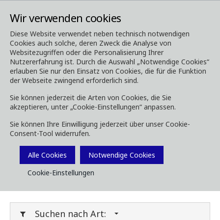
Wir verwenden cookies
Diese Website verwendet neben technisch notwendigen
Cookies auch solche, deren Zweck die Analyse von
Media
Downloads
Websitezugriffen oder die Personalisierung Ihrer
Nutzererfahrung ist. Durch die Auswahl „Notwendige Cookies“
Downloads
erlauben Sie nur den Einsatz von Cookies, die für die Funktion
der Webseite zwingend erforderlich sind.
Sie können jederzeit die Arten von Cookies, die Sie
akzeptieren, unter „Cookie-Einstellungen“ anpassen.
Laden Sie Broschüren, Bilder, Videos,
Sie können Ihre Einwilligung jederzeit über unser Cookie-
Kundenmagazine und andere Medien herunter.
Consent-Tool widerrufen.
Sie können dies nach Typ oder Kategorie unten
Filtern.
Alle Cookies
Notwendige Cookies
Cookie-Einstellungen
Filter Media
Suchen nach Art: