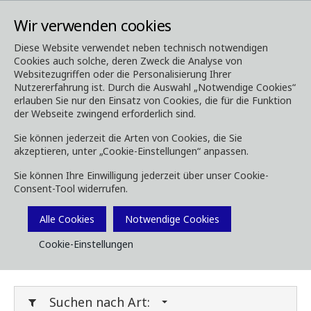
Wir verwenden cookies
Diese Website verwendet neben technisch notwendigen
Cookies auch solche, deren Zweck die Analyse von
Media
Downloads
Websitezugriffen oder die Personalisierung Ihrer
Nutzererfahrung ist. Durch die Auswahl „Notwendige Cookies“
Downloads
erlauben Sie nur den Einsatz von Cookies, die für die Funktion
der Webseite zwingend erforderlich sind.
Sie können jederzeit die Arten von Cookies, die Sie
akzeptieren, unter „Cookie-Einstellungen“ anpassen.
Laden Sie Broschüren, Bilder, Videos,
Sie können Ihre Einwilligung jederzeit über unser Cookie-
Kundenmagazine und andere Medien herunter.
Consent-Tool widerrufen.
Sie können dies nach Typ oder Kategorie unten
Filtern.
Alle Cookies
Notwendige Cookies
Cookie-Einstellungen
Filter Media
Suchen nach Art: