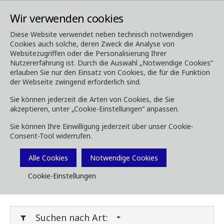
Wir verwenden cookies
Diese Website verwendet neben technisch notwendigen
Cookies auch solche, deren Zweck die Analyse von
Media
Downloads
Websitezugriffen oder die Personalisierung Ihrer
Nutzererfahrung ist. Durch die Auswahl „Notwendige Cookies“
Downloads
erlauben Sie nur den Einsatz von Cookies, die für die Funktion
der Webseite zwingend erforderlich sind.
Sie können jederzeit die Arten von Cookies, die Sie
akzeptieren, unter „Cookie-Einstellungen“ anpassen.
Laden Sie Broschüren, Bilder, Videos,
Sie können Ihre Einwilligung jederzeit über unser Cookie-
Kundenmagazine und andere Medien herunter.
Consent-Tool widerrufen.
Sie können dies nach Typ oder Kategorie unten
Filtern.
Alle Cookies
Notwendige Cookies
Cookie-Einstellungen
Filter Media
Suchen nach Art: