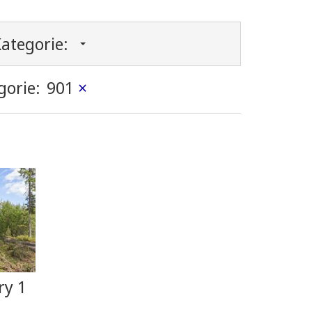
ategorie:
gorie:
901
×
ry 1