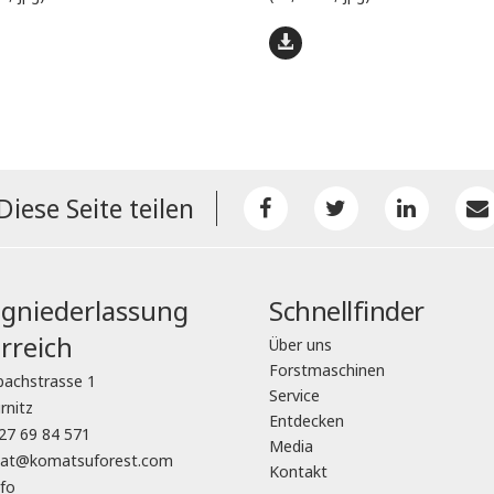
Diese Seite teilen
gniederlassung
Schnellfinder
rreich
Über uns
Forstmaschinen
bachstrasse 1
Service
rnitz
Entdecken
27 69 84 571
Media
o.at@komatsuforest.com
Kontakt
fo