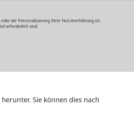
er die Personalisierung Ihrer Nutzererfahrung ist.
d erforderlich sind.
KONTAKT
ANMELDEN
LOKALE WEBSITES
herunter. Sie können dies nach