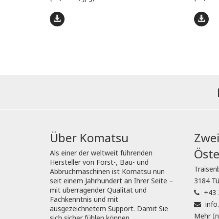
Über Komatsu
Zwei
Öste
Als einer der weltweit führenden
Hersteller von Forst-, Bau- und
Traisen
Abbruchmaschinen ist Komatsu nun
seit einem Jahrhundert an Ihrer Seite –
3184 Tü
mit überragender Qualität und
+43 
Fachkenntnis und mit
inf
ausgezeichnetem Support. Damit Sie
Mehr In
sich sicher fühlen können.